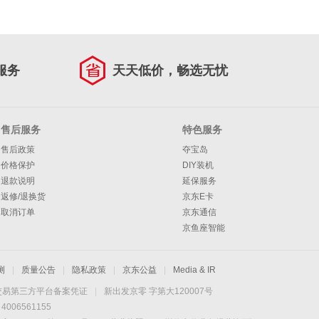
服务
天天低价，畅选无忧
售后服务
特色服务
售后政策
夺宝岛
价格保护
DIY装机
退款说明
延保服务
返修/退换货
京东E卡
取消订单
京东通信
京鱼座智能
测
|
质量公告
|
隐私政策
|
京东公益
|
Media & IR
交易第三方平台备案凭证
|
新出发京零 字第大120007号
06561155