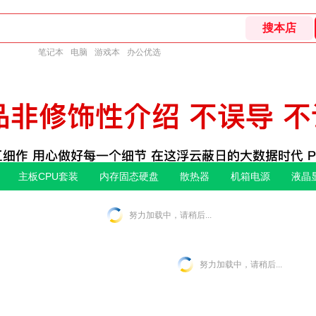
笔记本
电脑
游戏本
办公优选
主板CPU套装
内存固态硬盘
散热器
机箱电源
液晶
努力加载中，请稍后...
努力加载中，请稍后...