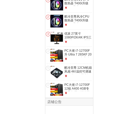
散热器 T400i升级
ARGB风扇T400K
￥
支持1700 1200
115X AMD AM5
酷冷至尊风冷CPU
2
AM4 T400K-英特尔
散热器 T400i升级
版 四热管ARGB风
ARGB风扇T400K
￥
扇
支持1700 1200
115X AMD AM5
优派 27英寸
3
AM4 T400K-AMD版
1080P/2K/4K IPS三
四热管ARGB风扇
边微框HDR10设计
￥
游戏电脑显示器壁挂
2K 普通固定底座
PC大佬 i7-12700F
4
升 Ultra 7 265KF 20
核 T600 4G专业独
￥
立显卡图形设计工作
站台式机DIY电脑主
酷冷至尊 12CM机箱
5
机 32GB 内存 + 1TB
风扇 4针温控可调速
SSD 固态硬盘 T600
12公分4pin 无光污
￥
升 3050
染 12CM 无光
PC大佬 i7-12700F
6
12核 A400 4GB专
业显卡 图形设计工
￥
作站游戏台式机diy
组装电脑 32GB 内
店铺公告
存