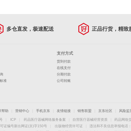
多仓直发，极速配送
正品行货，精致
支付方式
货到付款
在线支付
询
分期付款
标准
公司转账
家帮助
|
营销中心
|
手机京东
|
友情链接
|
销售联盟
|
京东社区
|
风险监
4号
|
ICP
|
药品医疗器械网络服务备案
|
自营医疗器械经营资质
|
药品网络
可证编号新出网证(京)字150号
|
出版物经营许可证
|
违法和不良信息举报电话：40