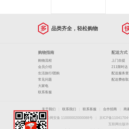
品类齐全，轻松购物
购物指南
配送方式
购物流程
上门自提
会员介绍
211限时达
生活旅行/团购
配送服务查
常见问题
配送费收取
大家电
联系客服
关于我们
|
联系我们
|
联系客服
|
合作招商
|
商
京公网安备 11000002000088号
|
京ICP备1104170
互联网出版许